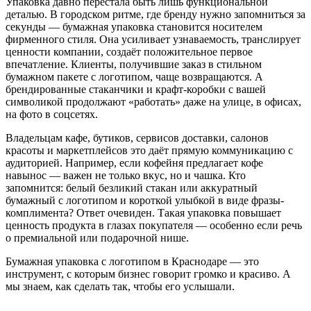
Упаковка давно перестала быть лишь функциональной
деталью. В городском ритме, где бренду нужно запомниться за
секунды — бумажная упаковка становится носителем
фирменного стиля. Она усиливает узнаваемость, транслирует
ценности компании, создаёт положительное первое
впечатление. Клиенты, получившие заказ в стильном
бумажном пакете с логотипом, чаще возвращаются. А
брендированные стаканчики и крафт-коробки с вашей
символикой продолжают «работать» даже на улице, в офисах,
на фото в соцсетях.
Владельцам кафе, бутиков, сервисов доставки, салонов
красоты и маркетплейсов это даёт прямую коммуникацию с
аудиторией. Например, если кофейня предлагает кофе
навынос — важен не только вкус, но и чашка. Кто
запомнится: белый безликий стакан или аккуратный
бумажный с логотипом и короткой улыбкой в виде фразы-
комплимента? Ответ очевиден. Такая упаковка повышает
ценность продукта в глазах покупателя — особенно если речь
о премиальной или подарочной нише.
Бумажная упаковка с логотипом в Краснодаре — это
инструмент, с которым бизнес говорит громко и красиво. А
мы знаем, как сделать так, чтобы его услышали.